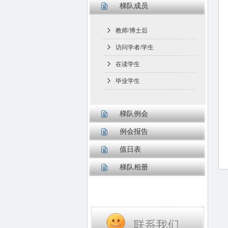
梯队成员
教师/博士后
访问学者/学生
在读学生
毕业学生
梯队例会
例会报告
值日表
梯队相册