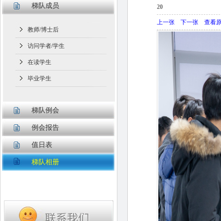
梯队成员
20
上一张
下一张
查看
教师/博士后
访问学者/学生
在读学生
毕业学生
梯队例会
例会报告
值日表
梯队相册