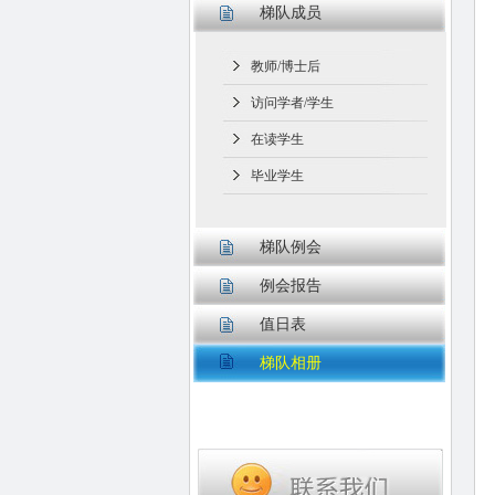
梯队成员
教师/博士后
访问学者/学生
在读学生
毕业学生
梯队例会
例会报告
值日表
梯队相册