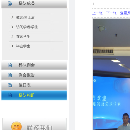
梯队成员
1
上一张
下一张
查看
教师/博士后
访问学者/学生
在读学生
毕业学生
梯队例会
例会报告
值日表
梯队相册