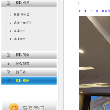
梯队成员
2
上一张
下一张
查看
教师/博士后
访问学者/学生
在读学生
毕业学生
梯队例会
例会报告
值日表
梯队相册