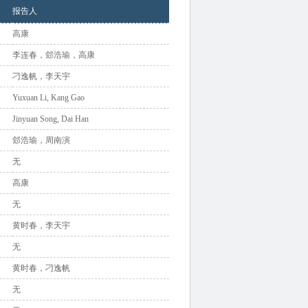
报告人
高康
李连春，郐浩瑜，高康
刁逸帆，李天宇
Yuxuan Li, Kang Gao
Jinyuan Song, Dai Han
郐浩瑜，周南演
无
高康
无
黄时春，李天宇
无
黄时春，刁逸帆
无