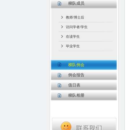
梯队成员
教师/博士后
访问学者/学生
在读学生
毕业学生
梯队例会
例会报告
值日表
梯队相册