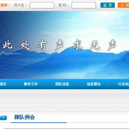
员登录：
用户名：
密 码：
项目
教学工作
团队信息
信息通知
行业动
梯队例会