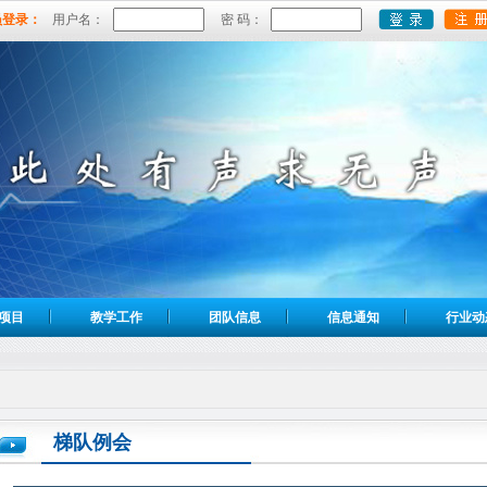
员登录：
用户名：
密 码：
项目
教学工作
团队信息
信息通知
行业动
梯队例会