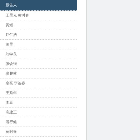
报告人
王晨光 黄时春
黄煜
屈仁浩
蒋昊
刘学良
张焕强
张鹏林
余亮 李连春
王延年
李豆
高建正
潘行健
黄时春