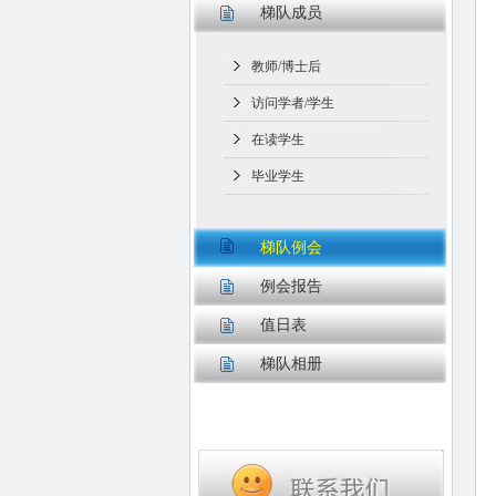
梯队成员
教师/博士后
访问学者/学生
在读学生
毕业学生
梯队例会
例会报告
值日表
梯队相册